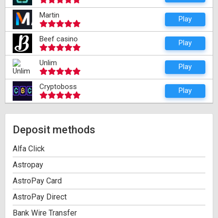
Martin
Play
Beef casino
Play
Unlim
Play
Cryptoboss
Play
Deposit methods
Alfa Click
Astropay
AstroPay Card
AstroPay Direct
Bank Wire Transfer