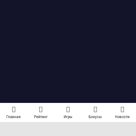
Главная
Рейтинг
Игры
Бонусы
Новости