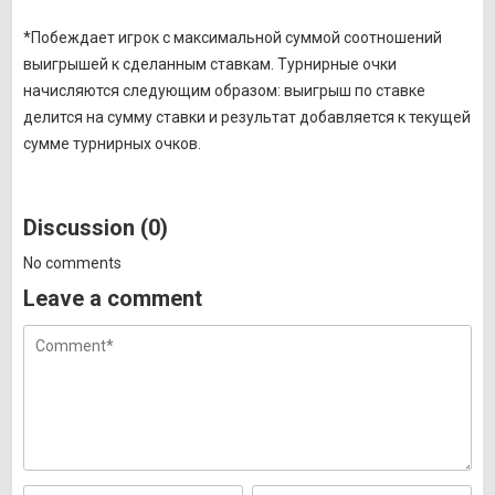
*Побеждает игрок с максимальной суммой соотношений
выигрышей к сделанным ставкам. Турнирные очки
начисляются следующим образом: выигрыш по ставке
делится на сумму ставки и результат добавляется к текущей
сумме турнирных очков.
Discussion (0)
No comments
Leave a comment