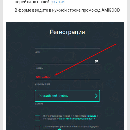
перейти по нашей
ссылке
.
В форме введите в нужной строке промокод AMIGOOD