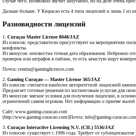
случае чего. Возможно звучит запутанно, но на деле очень прос
Дальше больше. У Кюрасао есть 4 типа лицензий и лишь 1 из н
Разновидности лицензий
1.
Curaçao Master License 8048/JAZ
Из плюсов: представители присутствуют на мероприятиях посв
конфликты.
Из минусов: неизвестна точная дата образования. Небрежно отн
проверок или штрафов в паблик, то есть зачастую ищут комп
Почта: centria@gaminglicences.com
2.
Gaming Curaçao — Master License 365/JAZ
Из плюсов: считается наиболее авторитетной лицензией именн
Предлагает готовые решения по хостинговым услугам для свои
Из минусов: мягкие условия для получения лицензии, в основн
ограничений самим игроком. Нет информации о приеме жалоб 
Сайт: www.gaming-curacao.com
(http://www.gaming-curacao.com/)Почта: info@gaming-curacao.co
3.
Curaçao Interactive Licensing N.V. (CIL) 5536/JAZ
Из плюсов: существует с 1996 года. Требует от сублицензиато