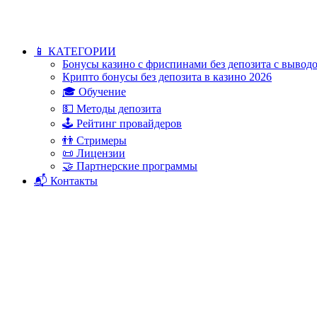
📱 КАТЕГОРИИ
Бонусы казино с фриспинами без депозита с вывод
Крипто бонусы без депозита в казино 2026
🎓 Обучение
💵 Методы депозита
🕹 Рейтинг провайдеров
👬 Стримеры
📜 Лицензии
🤝 Партнерские программы
📬 Контакты