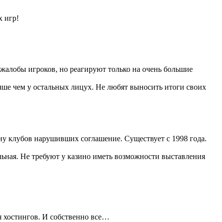
х игр!
жалобы игроков, но реагируют только на очень большие
учше чем у остальных лицух. Не любят выносить итоги своих
ну клубов нарушивших соглашение. Существует с 1998 года.
льная. Не требуют у казино иметь возможности выставления
я хостингов. И собственно все…