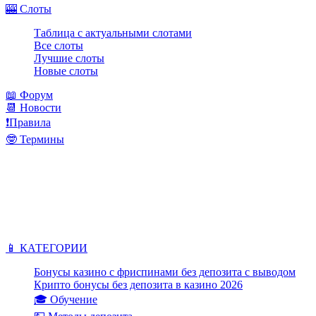
🎰 Слоты
Таблица с актуальными слотами
Все слоты
Лучшие слоты
Новые слоты
📖 Форум
📆 Новости
❗️Правила
🤓 Термины
📱 КАТЕГОРИИ
Бонусы казино с фриспинами без депозита с выводом
Крипто бонусы без депозита в казино 2026
🎓 Обучение