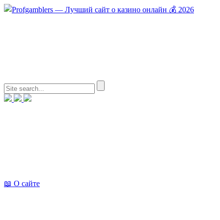
📖 О сайте