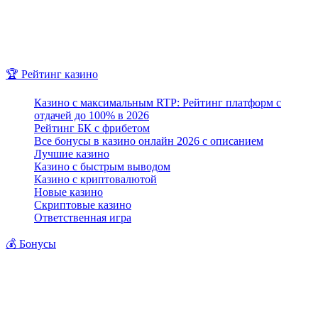
🏆 Рейтинг казино
Казино с максимальным RTP: Рейтинг платформ с
отдачей до 100% в 2026
Рейтинг БК с фрибетом
Все бонусы в казино онлайн 2026 с описанием
Лучшие казино
Казино с быстрым выводом
Казино с криптовалютой
Новые казино
Скриптовые казино
Ответственная игра
💰 Бонусы