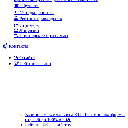
🎓 Обучение
💵 Методы депозита
🕹 Рейтинг провайдеров
👬 Стримеры
📜 Лицензии
🤝 Партнерские программы
📬 Контакты
📖 О сайте
🏆 Рейтинг казино
Казино с максимальным RTP: Рейтинг платформ с
отдачей до 100% в 2026
Рейтинг БК с фрибетом