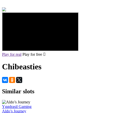
Play for real
Play for free
Chibeasties
Similar slots
Yggdrasil Gaming
Aldo’s Journey