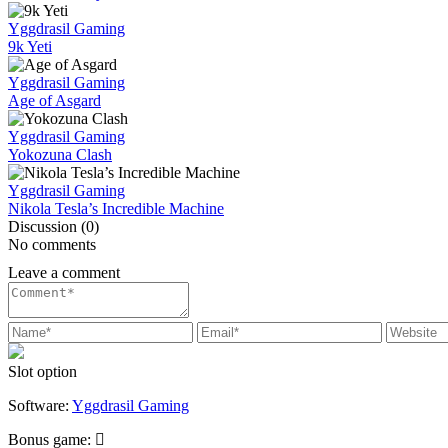
Yggdrasil Gaming
9k Yeti
Yggdrasil Gaming
Age of Asgard
Yggdrasil Gaming
Yokozuna Clash
Yggdrasil Gaming
Nikola Tesla’s Incredible Machine
Discussion (0)
No comments
Leave a comment
Slot option
Software:
Yggdrasil Gaming
Bonus game: