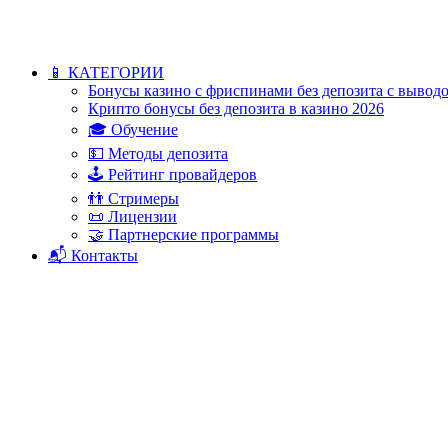
📱 КАТЕГОРИИ
Бонусы казино с фриспинами без депозита с вывод
Крипто бонусы без депозита в казино 2026
🎓 Обучение
💵 Методы депозита
🕹 Рейтинг провайдеров
👬 Стримеры
📜 Лицензии
🤝 Партнерские программы
📬 Контакты