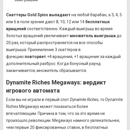
Скаттеры Gold Spins выпадают
на любой барабан, а 3, 4, 5
или 6 в поле зрения дают 8, 10, 12 или 14
бесплатных
вращений
соответственно. Каждый выигрыш во время
Золотых вращений увеличивает
множитель выигрыша
до
20 раз, который распространяется на все способы
выигрыша. Приземление 3 скаттеров в
функцию
повторяет
+4 вращения, +1 вращение за каждый
дополнительный разброс. Когда бонусный раунд
заканчивается, множитель сбрасывается.
Dynamite Riches Megaways: вердикт
игрового автомата
Если вы не играли в первый слот
Dynamite Riches
, то Dynamite
Riches Megaways может показаться более
впечатляющим. Причина в том, что за это время не
произошло революции. Megaways намного увлекательнее,
чем первые 20 фиксированных ставок, в бесплатных