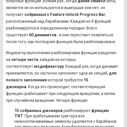
бонусных функций. Всякий раз , когда
дикий символ
хиты,
является ли он используется в выигрыше или нет, он
получает
собранные
в
Feature Unlock Progress Bar
,
расположенный над барабанами. Каждая из 4 функций
разблокируется в определенном порядке. Всего
существует
60 динамитов
, и они перестают появляться
после того, как последняя функция была разблокирована.
Индикатор выполнения разблокировки функции разделен
на
четыре части
, каждая из которых
соответствует
модификатору
. Каждый раз, когда динамит
приземляется, он частично заполняет одну из секций,
для
полного заполнения
которой требуется
15
джокеров
. Когда это происходит, соответствующая
функция срабатывает при следующем вращении, а затем
при случайном вращении. Четыре функции:
15 собранных джокеров
разблокируют
функцию
TNT
. При срабатывании триггера все
низкооплачиваемые символы удаляются с барабанов
для текущего вращения. Если бесплатные вращения