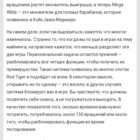
вращениях растет множитель выигрыша, а теперь Mega
Wilds — это множители для полных барабанов, которые
появились в
Kulta Jaska Megaways
.
На самом деле, если так выразиться, кажется, что многое
изменилось. Странно то, что когда вы по уши в играх на тему
майнинга, на практике кажется, что меньше разделяет эти
две игры. Первоначальная задача остается прежней —
разблокировать все четыре функции, чтобы получить их
преимущества. Такая система появилась во многих слотах
Red Tiger и подойдет не всем. В некотором смысле,
открывать их по одному — это весело; в других случаях
система блокирует вас в игре. Вы чувствуете, что должны
посвятить себя сеансу, а не погружаться и выходить. В
качестве показателя того, сколько времени вам нужно
потратить, потребовалось около 150 вращений или около
того, чтобы разблокировать функции во время
тестирования.