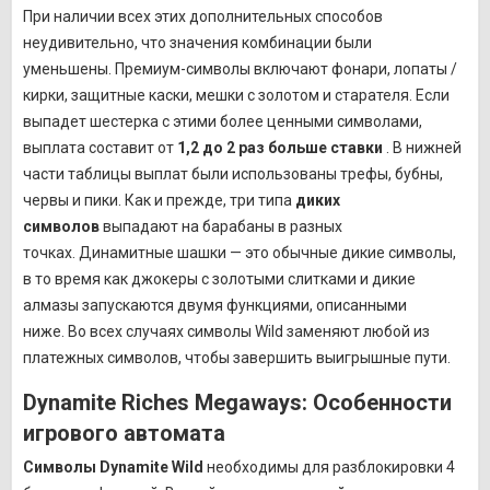
При наличии всех этих дополнительных способов
неудивительно, что значения комбинации были
уменьшены. Премиум-символы включают фонари, лопаты /
кирки, защитные каски, мешки с золотом и старателя. Если
выпадет шестерка с этими более ценными символами,
выплата составит от
1,2 до 2 раз больше ставки
. В нижней
части таблицы выплат были использованы трефы, бубны,
червы и пики. Как и прежде, три типа
диких
символов
выпадают на барабаны в разных
точках. Динамитные шашки — это обычные дикие символы,
в то время как джокеры с золотыми слитками и дикие
алмазы запускаются двумя функциями, описанными
ниже. Во всех случаях символы Wild заменяют любой из
платежных символов, чтобы завершить выигрышные пути.
Dynamite Riches Megaways: Особенности
игрового автомата
Символы Dynamite Wild
необходимы для разблокировки 4