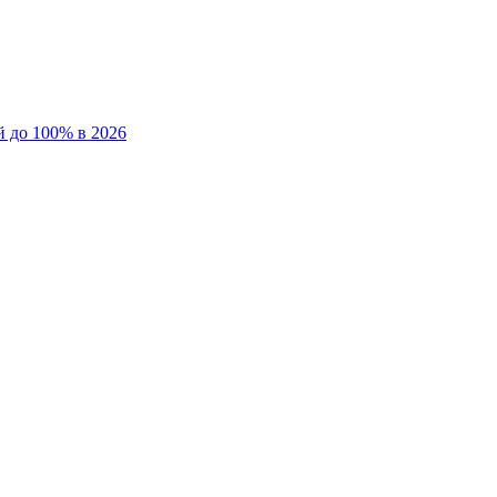
й до 100% в 2026