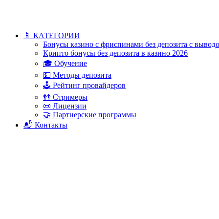
📱 КАТЕГОРИИ
Бонусы казино с фриспинами без депозита с вывод
Крипто бонусы без депозита в казино 2026
🎓 Обучение
💵 Методы депозита
🕹 Рейтинг провайдеров
👬 Стримеры
📜 Лицензии
🤝 Партнерские программы
📬 Контакты