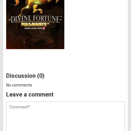
Discussion (0)
No comments
Leave a comment