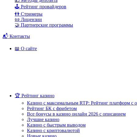
💵 Методы депозита
🕹 Рейтинг провайдеров
👬 Стримеры
📜 Лицензии
🤝 Партнерские программы
📬 Контакты
📖 О сайте
🏆 Рейтинг казино
Казино с максимальным RTP: Рейтинг платформ с о
Рейтинг БК с фрибетом
Все бонусы в казино онлайн 2026 с описанием
Лучшие казино
Казино с быстрым выводом
Казино с криптовалютой
Новые казино