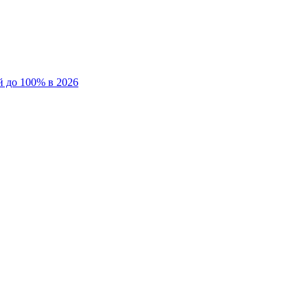
й до 100% в 2026