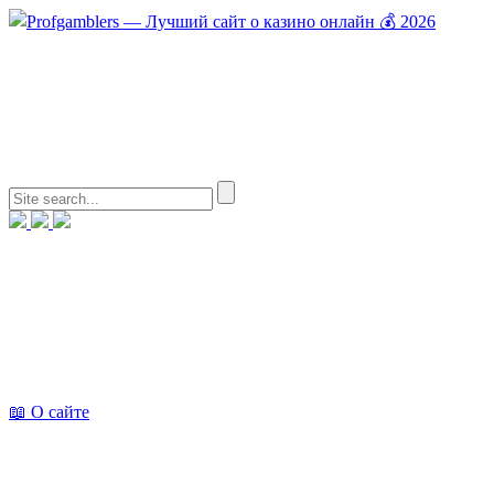
📖 О сайте