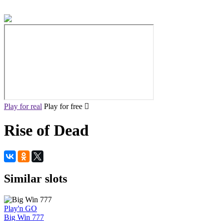
Play for real
Play for free
Rise of Dead
Similar slots
Play'n GO
Big Win 777