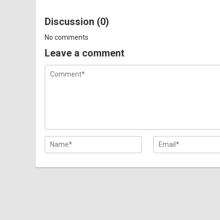
Discussion (0)
No comments
Leave a comment