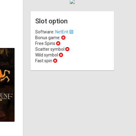
Slot option
Software:
NetEnt 🔟
Bonus game:
Free Spins
Scatter symbol:
Wild symbol
Fast spin