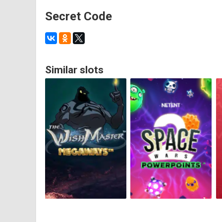
Secret Code
Similar slots