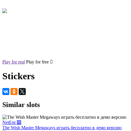
Play for real
Play for free
Stickers
Similar slots
NetEnt 🔟
The Wish Master Megaways играть бесплатно в демо версию