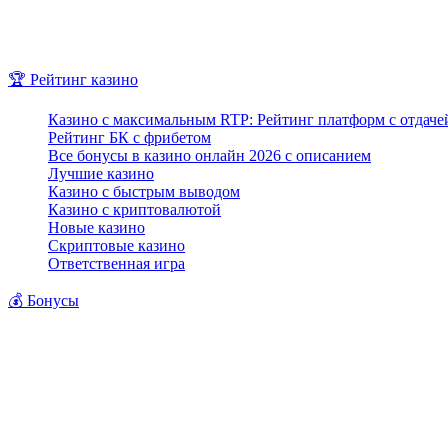
🏆 Рейтинг казино
Казино с максимальным RTP: Рейтинг платформ с отдаче
Рейтинг БК с фрибетом
Все бонусы в казино онлайн 2026 с описанием
Лучшие казино
Казино с быстрым выводом
Казино с криптовалютой
Новые казино
Скриптовые казино
Ответственная игра
💰 Бонусы