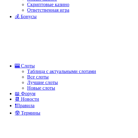
Скриптовые казино
Ответственная игра
💰 Бонусы
🎰 Слоты
Таблица с актуальными слотами
Все слоты
Лучшие слоты
Новые слоты
📖 Форум
📆 Новости
❗️Правила
🤓 Термины