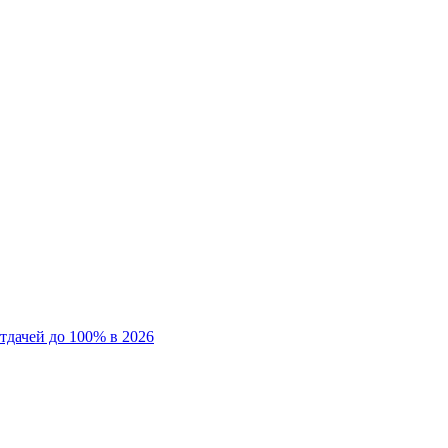
тдачей до 100% в 2026