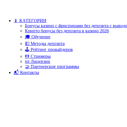
📱 КАТЕГОРИИ
Бонусы казино с фриспинами без депозита с вывод
Крипто бонусы без депозита в казино 2026
🎓 Обучение
💵 Методы депозита
🕹 Рейтинг провайдеров
👬 Стримеры
📜 Лицензии
🤝 Партнерские программы
📬 Контакты