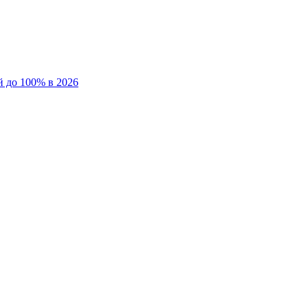
й до 100% в 2026