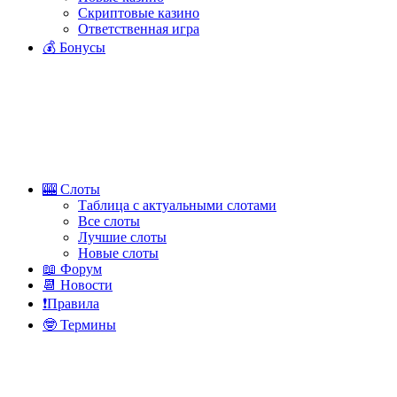
Скриптовые казино
Ответственная игра
💰 Бонусы
🎰 Слоты
Таблица с актуальными слотами
Все слоты
Лучшие слоты
Новые слоты
📖 Форум
📆 Новости
❗️Правила
🤓 Термины