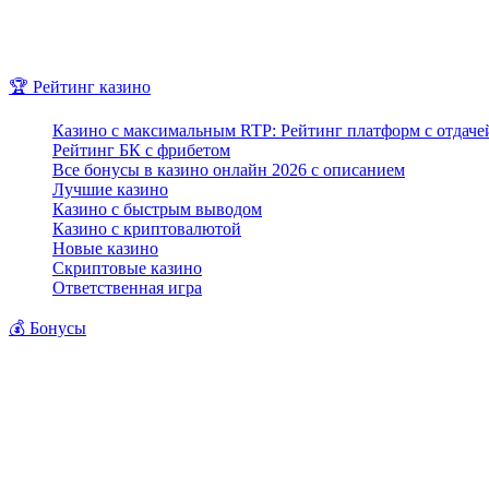
🏆 Рейтинг казино
Казино с максимальным RTP: Рейтинг платформ с отдаче
Рейтинг БК с фрибетом
Все бонусы в казино онлайн 2026 с описанием
Лучшие казино
Казино с быстрым выводом
Казино с криптовалютой
Новые казино
Скриптовые казино
Ответственная игра
💰 Бонусы