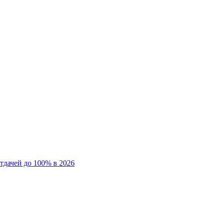
тдачей до 100% в 2026