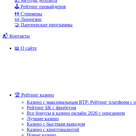
💵 Методы депозита
🕹 Рейтинг провайдеров
👬 Стримеры
📜 Лицензии
🤝 Партнерские программы
📬 Контакты
📖 О сайте
🏆 Рейтинг казино
Казино с максимальным RTP: Рейтинг платформ с о
Рейтинг БК с фрибетом
Все бонусы в казино онлайн 2026 с описанием
Лучшие казино
Казино с быстрым выводом
Казино с криптовалютой
Новые казино