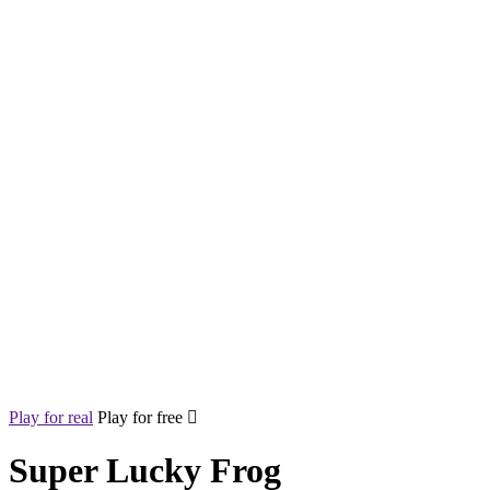
Play for real
Play for free
Super Lucky Frog