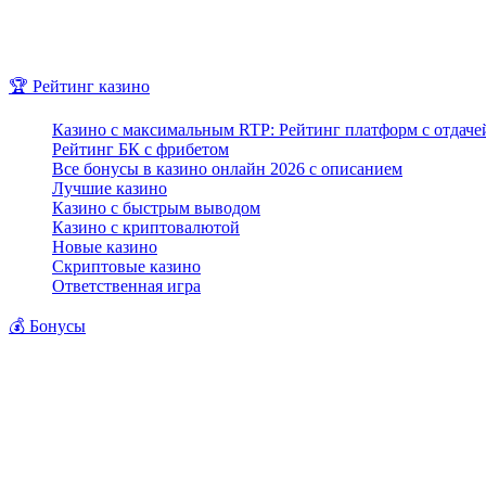
🏆 Рейтинг казино
Казино с максимальным RTP: Рейтинг платформ с отдаче
Рейтинг БК с фрибетом
Все бонусы в казино онлайн 2026 с описанием
Лучшие казино
Казино с быстрым выводом
Казино с криптовалютой
Новые казино
Скриптовые казино
Ответственная игра
💰 Бонусы