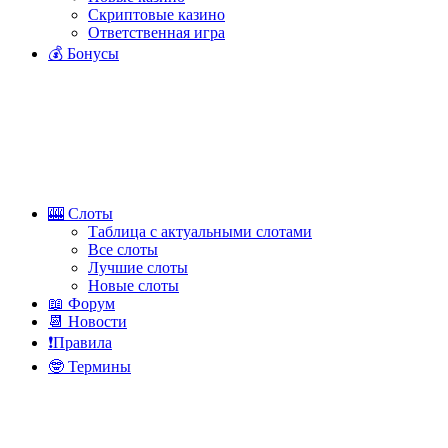
Скриптовые казино
Ответственная игра
💰 Бонусы
🎰 Слоты
Таблица с актуальными слотами
Все слоты
Лучшие слоты
Новые слоты
📖 Форум
📆 Новости
❗️Правила
🤓 Термины