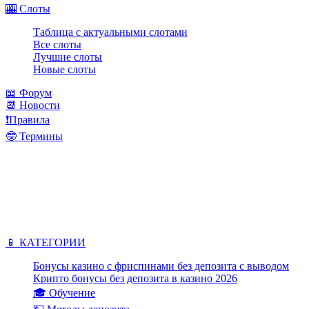
🎰 Слоты
Таблица с актуальными слотами
Все слоты
Лучшие слоты
Новые слоты
📖 Форум
📆 Новости
❗️Правила
🤓 Термины
📱 КАТЕГОРИИ
Бонусы казино с фриспинами без депозита с выводом
Крипто бонусы без депозита в казино 2026
🎓 Обучение