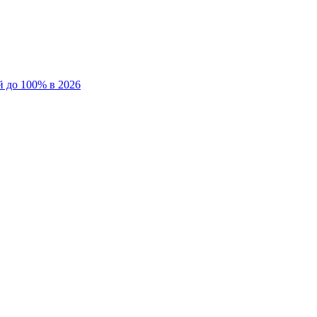
й до 100% в 2026