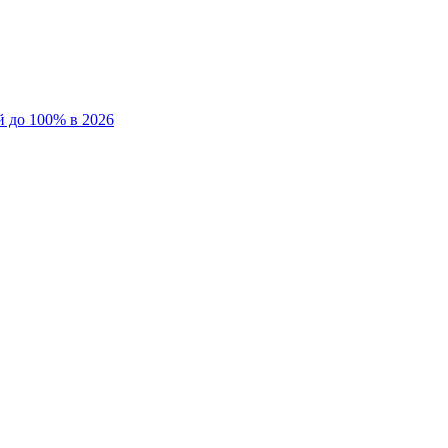
й до 100% в 2026