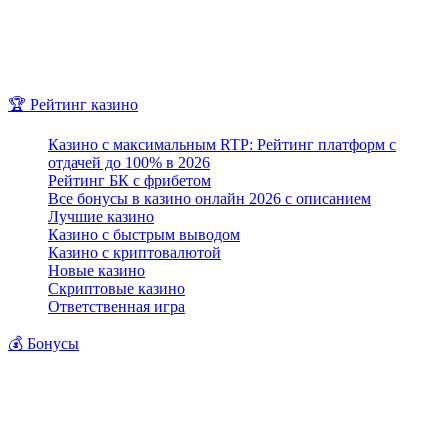
🏆 Рейтинг казино
Казино с максимальным RTP: Рейтинг платформ с
отдачей до 100% в 2026
Рейтинг БК с фрибетом
Все бонусы в казино онлайн 2026 с описанием
Лучшие казино
Казино с быстрым выводом
Казино с криптовалютой
Новые казино
Скриптовые казино
Ответственная игра
💰 Бонусы