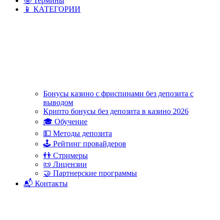
🤓 Термины
📱 КАТЕГОРИИ
Бонусы казино с фриспинами без депозита с
выводом
Крипто бонусы без депозита в казино 2026
🎓 Обучение
💵 Методы депозита
🕹 Рейтинг провайдеров
👬 Стримеры
📜 Лицензии
🤝 Партнерские программы
📬 Контакты