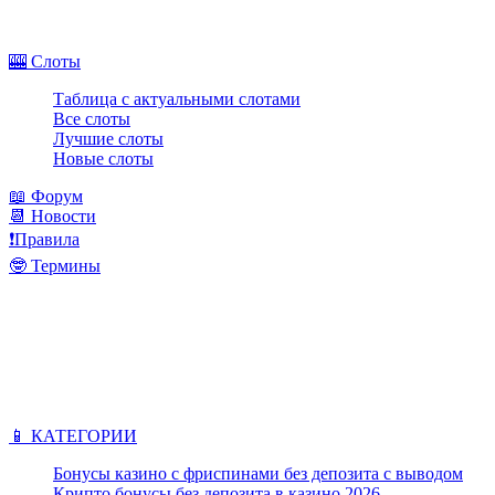
🎰 Слоты
Таблица с актуальными слотами
Все слоты
Лучшие слоты
Новые слоты
📖 Форум
📆 Новости
❗️Правила
🤓 Термины
📱 КАТЕГОРИИ
Бонусы казино с фриспинами без депозита с выводом
Крипто бонусы без депозита в казино 2026