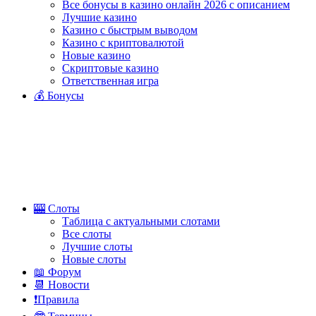
Все бонусы в казино онлайн 2026 с описанием
Лучшие казино
Казино с быстрым выводом
Казино с криптовалютой
Новые казино
Скриптовые казино
Ответственная игра
💰 Бонусы
🎰 Слоты
Таблица с актуальными слотами
Все слоты
Лучшие слоты
Новые слоты
📖 Форум
📆 Новости
❗️Правила