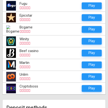
Fugu
Play
Epicstar
Play
Bcgame
Play
Winity
Play
Beef casino
Play
Martin
Play
Unlim
Play
Cryptoboss
Play
Deposit methods