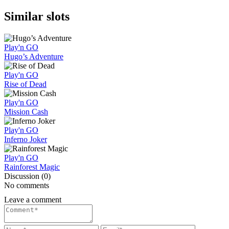
Similar slots
Play'n GO
Hugo’s Adventure
Play'n GO
Rise of Dead
Play'n GO
Mission Cash
Play'n GO
Inferno Joker
Play'n GO
Rainforest Magic
Discussion (0)
No comments
Leave a comment