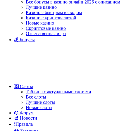
Все бонусы в казино онлайн 2026 с описанием
Лучшие казино
Казино с быстрым выводом
Казино с криптовалютой
Новые казино
Скриптовые казино
Ответственная игра
💰 Бонусы
🎰 Слоты
Таблица с актуальными слотами
Все слоты
Лучшие слоты
Новые слоты
📖 Форум
📆 Новости
❗️Правила