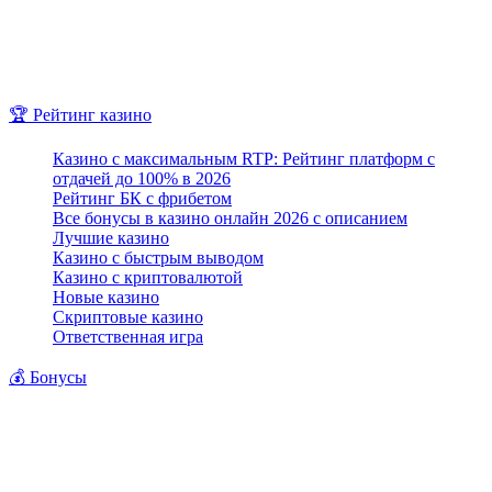
🏆 Рейтинг казино
Казино с максимальным RTP: Рейтинг платформ с
отдачей до 100% в 2026
Рейтинг БК с фрибетом
Все бонусы в казино онлайн 2026 с описанием
Лучшие казино
Казино с быстрым выводом
Казино с криптовалютой
Новые казино
Скриптовые казино
Ответственная игра
💰 Бонусы