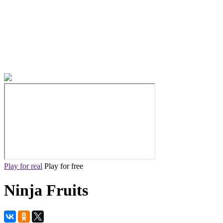
Play for real
Play for free
Ninja Fruits