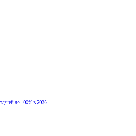
тдачей до 100% в 2026