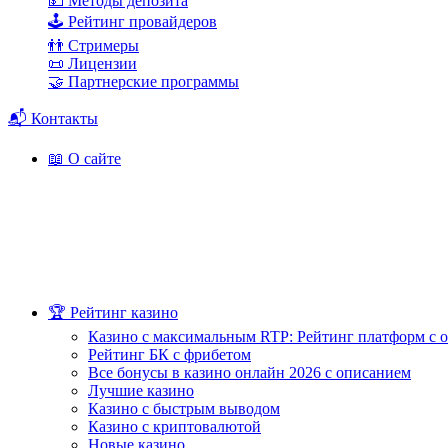
💵 Методы депозита
🕹 Рейтинг провайдеров
👬 Стримеры
📜 Лицензии
🤝 Партнерские программы
📬 Контакты
📖 О сайте
🏆 Рейтинг казино
Казино с максимальным RTP: Рейтинг платформ с о
Рейтинг БК с фрибетом
Все бонусы в казино онлайн 2026 с описанием
Лучшие казино
Казино с быстрым выводом
Казино с криптовалютой
Новые казино