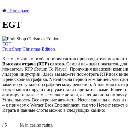
Homepage
EGT
EGT
Fruit Shop Christmas Edition
К самым явным особенностям слотов производителя можно отн
Высокая отдача (RTP) слотов.
Самый важный показатель для 
показатель RTP (Return To Player). Продукция шведской компа
лидеров индустрии. Здесь вы можете посмотреть RTP всех видео
Превосходная графика. Netent была первой компанией, чьи сло
заметно уступали по графическому решению. А для многих игрок
этих и многих других игр уже стали нарицательными. Более т
анимируют даже самые мелкие детали, а специалисты по звуку
Уникальность. Все игровые автоматы Netent сделаны с нуля 
– к примеру с Warner Bros Entertainment, так что Нетент может
Играть в данные слоты можно в следующих казино:
/ 5
№ in casino rating