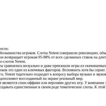
ести:
большинства игроков. Слоты Netent совершили революцию, объ
нии возвращает игрокам 95-98% от всех сделанных ставок на дли
-слотов Netent.
ты сравнялись визуально и даже превзошли игры из скачиваемых
ов это один из ключевых факторов. Вспомнить хотя бы серию Jac
ого, Netent тщательно подходит к вопросу выбора музыки и зв
 дополняют воссозданный на экране реальный мир.
и не являются спин-оффами или версиями других игр. У компан
 создавать единственные в своем роде тематические слоты. К этой