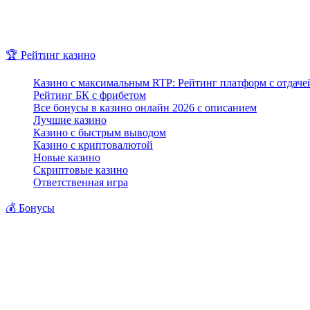
🏆 Рейтинг казино
Казино с максимальным RTP: Рейтинг платформ с отдаче
Рейтинг БК с фрибетом
Все бонусы в казино онлайн 2026 с описанием
Лучшие казино
Казино с быстрым выводом
Казино с криптовалютой
Новые казино
Скриптовые казино
Ответственная игра
💰 Бонусы