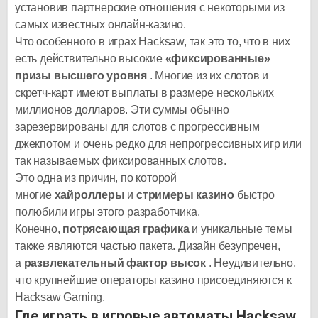
установив партнерские отношения с некоторыми из
самых известных онлайн-казино.
Что особенного в играх Hacksaw, так это то, что в них
есть действительно высокие
«фиксированные»
призы высшего уровня
. Многие из их слотов и
скретч-карт имеют выплаты в размере нескольких
миллионов долларов. Эти суммы обычно
зарезервированы для слотов с прогрессивным
джекпотом и очень редко для непрогрессивных игр или
так называемых фиксированных слотов.
Это одна из причин, по которой
многие
хайроллеры
и
стримеры казино
быстро
полюбили игры этого разработчика.
Конечно,
потрясающая графика
и уникальные темы
также являются частью пакета. Дизайн безупречен,
а
развлекательный фактор высок
. Неудивительно,
что крупнейшие операторы казино присоединяются к
Hacksaw Gaming.
Где играть в игровые автоматы Hacksaw