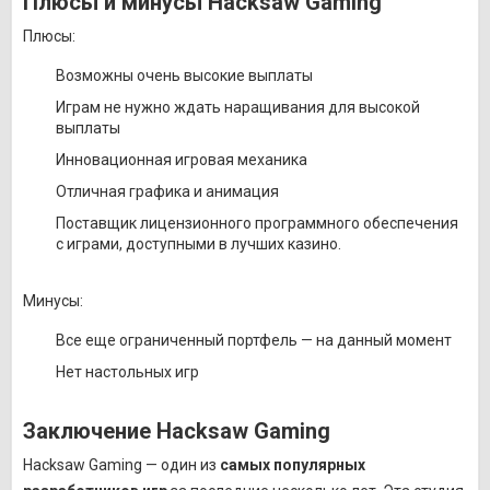
Плюсы и минусы Hacksaw Gaming
Плюсы:
Возможны очень высокие выплаты
Играм не нужно ждать наращивания для высокой
выплаты
Инновационная игровая механика
Отличная графика и анимация
Поставщик лицензионного программного обеспечения
с играми, доступными в лучших казино.
Минусы:
Все еще ограниченный портфель — на данный момент
Нет настольных игр
Заключение Hacksaw Gaming
Hacksaw Gaming — один из
самых популярных