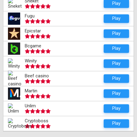
Sneket
Play
Fugu
Play
Epicstar
Play
Bcgame
Play
Winity
Play
Beef casino
Play
Martin
Play
Unlim
Play
Cryptoboss
Play