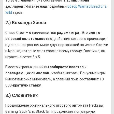
96,83%
. Главный
приз
составляет
1,25 миллиона
долларов
. Читайте наш подробный
обзор Wanted Dead or a
Wild
здесь.
2.)
Команда Хаоса
Chaos Crew —
отмеченная наградами игра
. Это
слот с
высокой волатильностью,
действие которого происходит
в довольно грязном мире двух персонажей по имени Скетчи
и Крэнки, которые сеют хаос по всему городу. Опять же, он
играет на сетке 5 х 5.
Вместо игровых линий вы
собираете кластеры
совпадающих символов
, чтобы выиграть. Бонусные игры
имеют высокие множители, а главный приз составляет
10
000-кратную ставку
.
3.)
Сложите их
Продолжение оригинального игрового автомата Hacksaw
Gaming, Stick ‘Em. Stack ‘Em продолжает популярную