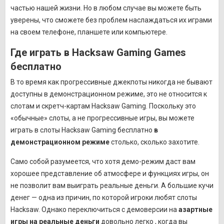
частью нашей жизни. Но в любом случае вы можете быть
уверены, что сможете без проблем наслаждаться их играми
на своем телефоне, планшете или компьютере.
Где играть в Hacksaw Gaming Games
бесплатно
В то время как прогрессивные джекпоты никогда не бывают
доступны в демонстрационном режиме, это не относится к
слотам и скретч-картам Hacksaw Gaming. Поскольку это
«обычные» слоты, а не прогрессивные игры, вы можете
играть в слоты Hacksaw Gaming бесплатно
в
демонстрационном режиме
столько, сколько захотите.
Само собой разумеется, что хотя демо-режим даст вам
хорошее представление об атмосфере и функциях игры, он
не позволит вам выиграть реальные деньги. А большие кучи
денег — одна из причин, по которой игроки любят слоты
Hacksaw. Однако переключиться с демоверсии на
азартные
игры на реальные деньги
довольно легко , когда вы