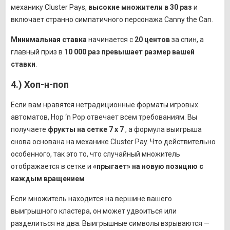
механику Cluster Pays,
высокие множители в 30 раз
и
включает странно симпатичного персонажа Canny the Can.
Минимальная ставка
начинается с
20 центов
за спин, а
главный приз в
10 000 раз превышает размер вашей
ставки
.
4.)
Хоп-н-поп
Если вам нравятся нетрадиционные форматы игровых
автоматов, Hop ‘n Pop отвечает всем требованиям. Вы
получаете
фрукты на сетке 7 x 7
, а формула выигрыша
снова основана на механике Cluster Pay. Что действительно
особенного, так это то, что случайный множитель
отображается в сетке и
«прыгает» на новую позицию с
каждым вращением
.
Если множитель находится на вершине вашего
выигрышного кластера, он может удвоиться или
разделиться на два. Выигрышные символы взрываются —