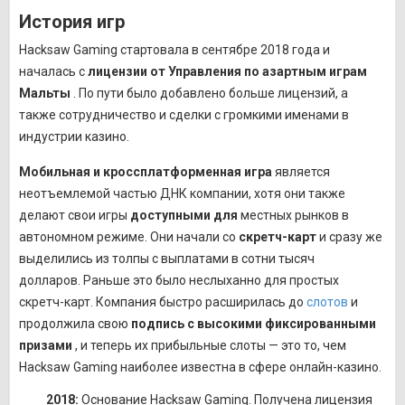
История игр
Hacksaw Gaming стартовала в сентябре 2018 года и
началась с
лицензии от Управления по азартным играм
Мальты
. По пути было добавлено больше лицензий, а
также сотрудничество и сделки с громкими именами в
индустрии казино.
Мобильная и кроссплатформенная игра
является
неотъемлемой частью ДНК компании, хотя они также
делают свои игры
доступными для
местных рынков в
автономном режиме. Они начали со
скретч-карт
и сразу же
выделились из толпы с выплатами в сотни тысяч
долларов. Раньше это было неслыханно для простых
скретч-карт. Компания быстро расширилась до
слотов
и
продолжила свою
подпись с высокими фиксированными
призами
, и теперь их прибыльные слоты — это то, чем
Hacksaw Gaming наиболее известна в сфере онлайн-казино.
2018:
Основание Hacksaw Gaming. Получена лицензия