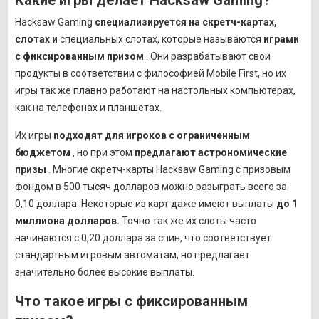
Какие игры делает Hacksaw Gaming?
Hacksaw Gaming
специализируется на скретч-картах,
слотах и
​​специальных слотах, которые называются
играми
с фиксированным призом
. Они разрабатывают свои
продукты в соответствии с философией Mobile First, но их
игры так же плавно работают на настольных компьютерах,
как на телефонах и планшетах.
Их игры
подходят для игроков с ограниченным
бюджетом
, но при этом
предлагают астрономические
призы
. Многие скретч-карты Hacksaw Gaming с призовым
фондом в 500 тысяч долларов можно разыграть всего за
0,10 доллара. Некоторые из карт даже имеют выплаты
до 1
миллиона долларов.
Точно так же их слоты часто
начинаются с 0,20 доллара за спин, что соответствует
стандартным игровым автоматам, но предлагает
значительно более высокие выплаты.
Что такое игры с фиксированным