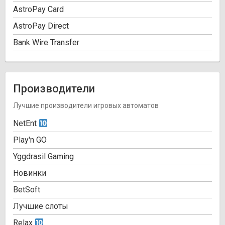
AstroPay Card
AstroPay Direct
Bank Wire Transfer
Производители
Лучшие производители игровых автоматов
NetEnt
Play'n GO
Yggdrasil Gaming
Новинки
BetSoft
Лучшие слоты
Relax