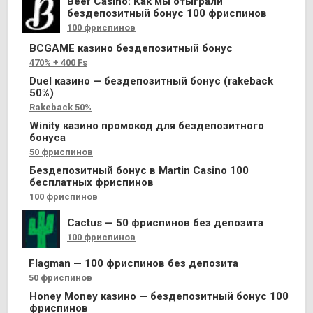
Beef Casino: Как мы отыграли
бездепозитный бонус 100 фриспинов
100 фриспинов
BCGAME казино бездепозитный бонус
470% + 400 Fs
Duel казино — бездепозитный бонус (rakeback
50%)
Rakeback 50%
Winity казино промокод для бездепозитного
бонуса
50 фриспинов
Бездепозитный бонус в Martin Casino 100
бесплатных фриспинов
100 фриспинов
Cactus — 50 фриспинов без депозита
100 фриспинов
Flagman — 100 фриспинов без депозита
50 фриспинов
Honey Money казино — бездепозитный бонус 100
фриспинов