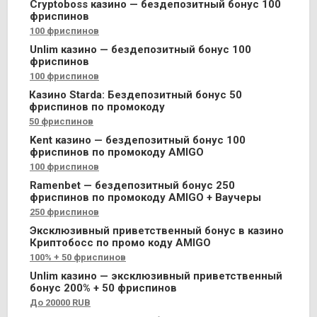
Cryptoboss казино — бездепозитный бонус 100
фриспинов
100 фриспинов
Unlim казино — бездепозитный бонус 100
фриспинов
100 фриспинов
Казино Starda: Бездепозитный бонус 50
фриспинов по промокоду
50 фриспинов
Kent казино — бездепозитный бонус 100
фриспинов по промокоду AMIGO
100 фриспинов
Ramenbet — бездепозитный бонус 250
фриспинов по промокоду AMIGO + Ваучеры
250 фриспинов
Эксклюзивный приветственный бонус в казино
Криптобосс по промо коду AMIGO
100% + 50 фриспинов
Unlim казино — эксклюзивный приветственный
бонус 200% + 50 фриспинов
До 20000 RUB