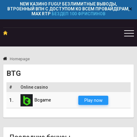
NEW КАЗИНО FUGU! БЕЗЛИМИТНЫЕ ВЫВОДЫ,
✕
ВТРОЕННЫЙ ВПН С ДОСТУПОМ КО ВСЕМ ПРОВАЙДЕРАМ,
MAX RTP
БЕЗДЕП 100 ФРИСПИНОВ
Homepage
BTG
#
Online casino
1.
Bcgame
Play now