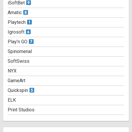
iSoftBet
Amatic
Playtech
Igrosoft
Play'n GO
Spinomenal
SoftSwiss
NYX
GameArt
Quickspin
ELK
Print Studios