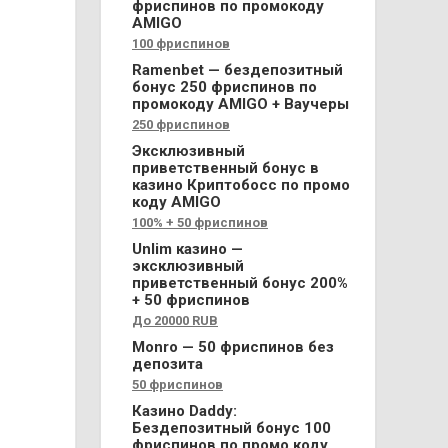
фриспинов по промокоду
AMIGO
100 фриспинов
Ramenbet — бездепозитный
бонус 250 фриспинов по
промокоду AMIGO + Ваучеры
250 фриспинов
Эксклюзивный
приветственный бонус в
казино Криптобосс по промо
коду AMIGO
100% + 50 фриспинов
Unlim казино —
эксклюзивный
приветственный бонус 200%
+ 50 фриспинов
До 20000 RUB
Monro — 50 фриспинов без
депозита
50 фриспинов
Казино Daddy:
Бездепозитный бонус 100
фриспинов по промо коду