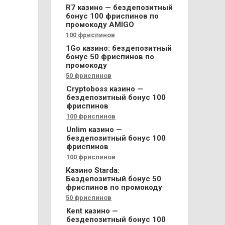
R7 казино — бездепозитный
бонус 100 фриспинов по
промокоду AMIGO
100 фриспинов
1Go казино: бездепозитный
бонус 50 фриспинов по
промокоду
50 фриспинов
Cryptoboss казино —
бездепозитный бонус 100
фриспинов
100 фриспинов
Unlim казино —
бездепозитный бонус 100
фриспинов
100 фриспинов
Казино Starda:
Бездепозитный бонус 50
фриспинов по промокоду
50 фриспинов
Kent казино —
бездепозитный бонус 100