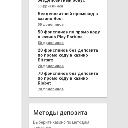
бездепозитный бонус
50 фриспинов
Бездепозитный промокод в
казино Booi
50 фриспинов
50 фриспинов по промо коду
в казино Play Fortuna
50 фриспинов
20 фриспинов без депозита
по промо коду в казино
Bitstarz
20 фриспинов
70 фриспинов без депозита
по промо коду в казино
Riobet
70 фриспинов
Методы депозита
Выберите казино по методам