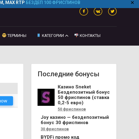
✕
М, MAX RTP
БЕЗДЕП 100 ФРИСПИНОВ
ТЕРМИНЫ
КАТЕГОРИИ
КОНТАКТЫ
Последние бонусы
Казино Sneket
Бездепозитный бонус
50 фриспинов (ставка
 now
0,2-5 евро)
50 фриспинов
Joy казино — бездепозитный
бонус 30 фриспинов
30 фриспинов
BYDFi промо код