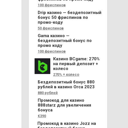
100 фриспинов
Drip казино — бездепозитный
бонус 50 фриспинов по
промо-коду
50 фриспинов
Gama казино —
бездепозитный бонус по
промо коду
100 фриспинов
Казино BCgame: 270%
на первый депозит +
колесо
270% + колесо
Бездепозитный бонус 880
рублей в казино Orca 2023
880 рублей
Промокод для казино
888starz для увеличения
бонуса
€390
Промокод в казино Jozz на