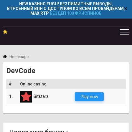
NEW КАЗИНО FUGU! БЕЗЛИМИТНЫЕ ВЫВОДЫ,
✕
ВТРОЕННЫЙ ВПН С ДОСТУПОМ КО ВСЕМ ПРОВАЙДЕРАМ,
MAX RTP
БЕЗДЕП 100 ФРИСПИНОВ
Homepage
DevCode
#
Online casino
1.
Bitstarz
Play now