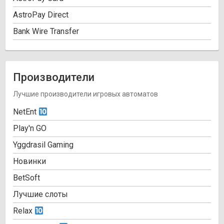
AstroPay Direct
Bank Wire Transfer
Производители
Лучшие производители игровых автоматов
NetEnt
Play'n GO
Yggdrasil Gaming
Новинки
BetSoft
Лучшие слоты
Relax