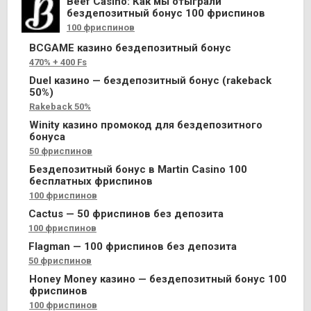
Beef Casino: Как мы отыграли
бездепозитный бонус 100 фриспинов
100 фриспинов
BCGAME казино бездепозитный бонус
470% + 400 Fs
Duel казино — бездепозитный бонус (rakeback
50%)
Rakeback 50%
Winity казино промокод для бездепозитного
бонуса
50 фриспинов
Бездепозитный бонус в Martin Casino 100
бесплатных фриспинов
100 фриспинов
Cactus — 50 фриспинов без депозита
100 фриспинов
Flagman — 100 фриспинов без депозита
50 фриспинов
Honey Money казино — бездепозитный бонус 100
фриспинов
100 фриспинов