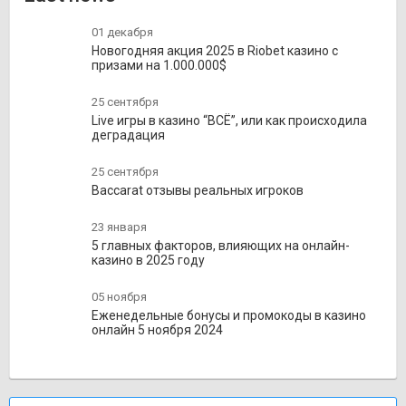
01 декабря
Новогодняя акция 2025 в Riobet казино с
призами на 1.000.000$
25 сентября
Live игры в казино “ВСЁ”, или как происходила
деградация
25 сентября
Baccarat отзывы реальных игроков
23 января
5 главных факторов, влияющих на онлайн-
казино в 2025 году
05 ноября
Еженедельные бонусы и промокоды в казино
онлайн 5 ноября 2024