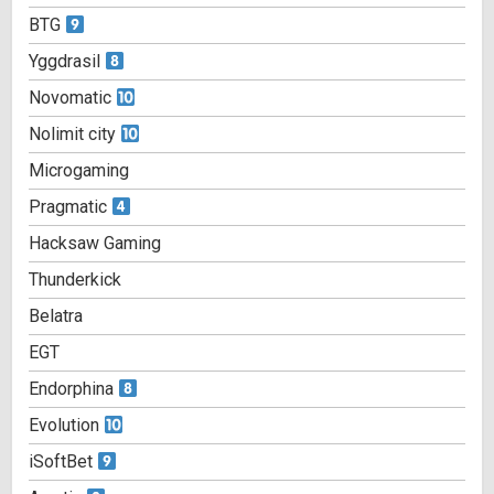
BTG
Yggdrasil
Novomatic
Nolimit city
Microgaming
Pragmatic
Hacksaw Gaming
Thunderkick
Belatra
EGT
Endorphina
Evolution
iSoftBet