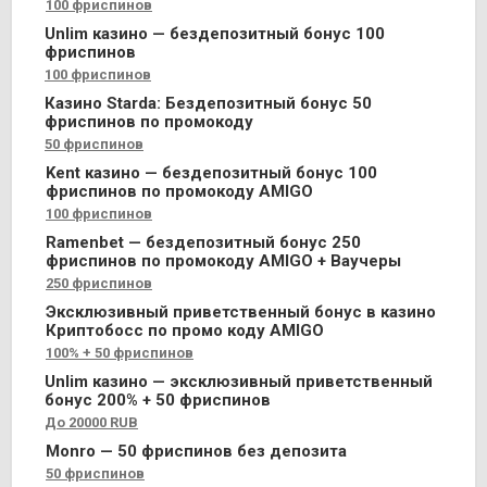
100 фриспинов
Unlim казино — бездепозитный бонус 100
фриспинов
100 фриспинов
Казино Starda: Бездепозитный бонус 50
фриспинов по промокоду
50 фриспинов
Kent казино — бездепозитный бонус 100
фриспинов по промокоду AMIGO
100 фриспинов
Ramenbet — бездепозитный бонус 250
фриспинов по промокоду AMIGO + Ваучеры
250 фриспинов
Эксклюзивный приветственный бонус в казино
Криптобосс по промо коду AMIGO
100% + 50 фриспинов
Unlim казино — эксклюзивный приветственный
бонус 200% + 50 фриспинов
До 20000 RUB
Monro — 50 фриспинов без депозита
50 фриспинов