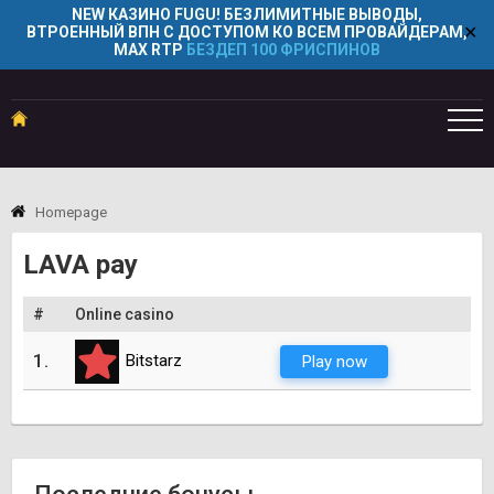
NEW КАЗИНО FUGU! БЕЗЛИМИТНЫЕ ВЫВОДЫ,
✕
ВТРОЕННЫЙ ВПН С ДОСТУПОМ КО ВСЕМ ПРОВАЙДЕРАМ,
MAX RTP
БЕЗДЕП 100 ФРИСПИНОВ
Homepage
LAVA pay
#
Online casino
1.
Bitstarz
Play now