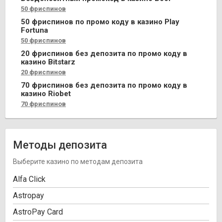
50 фриспинов
50 фриспинов по промо коду в казино Play
Fortuna
50 фриспинов
20 фриспинов без депозита по промо коду в
казино Bitstarz
20 фриспинов
70 фриспинов без депозита по промо коду в
казино Riobet
70 фриспинов
Методы депозита
Выберите казино по методам депозита
Alfa Click
Astropay
AstroPay Card