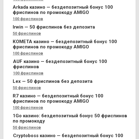
Arkada казино — бездепозитный бонус 100
фриспинов по промокоду AMIGO
100 фриспинов
Irwin — 50 фриспинов без депозита
50 фриспинов
КОМЕТА казино — бездепозитный бонус 100
фриспинов по промокоду AMIGO
100 фриспинов
AUF казино — бездепозитный бонус 100
фриспинов
100 фриспинов
Lex — 50 фриспинов без депозита
50 фриспинов
R7 казино — бездепозитный бонус 100
фриспинов по промокоду AMIGO
100 фриспинов
1Go казино: бездепозитный бонус 50 фриспинов
по промокоду
50 фриспинов
Cryptoboss казино — бездепозитный бонус 100