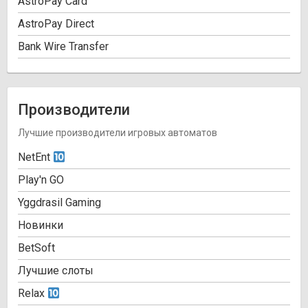
AstroPay Card
AstroPay Direct
Bank Wire Transfer
Производители
Лучшие производители игровых автоматов
NetEnt
Play'n GO
Yggdrasil Gaming
Новинки
BetSoft
Лучшие слоты
Relax