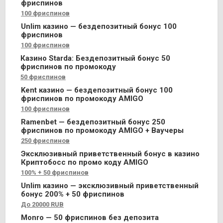
фриспинов
100 фриспинов
Unlim казино — бездепозитный бонус 100
фриспинов
100 фриспинов
Казино Starda: Бездепозитный бонус 50
фриспинов по промокоду
50 фриспинов
Kent казино — бездепозитный бонус 100
фриспинов по промокоду AMIGO
100 фриспинов
Ramenbet — бездепозитный бонус 250
фриспинов по промокоду AMIGO + Ваучеры
250 фриспинов
Эксклюзивный приветственный бонус в казино
Криптобосс по промо коду AMIGO
100% + 50 фриспинов
Unlim казино — эксклюзивный приветственный
бонус 200% + 50 фриспинов
До 20000 RUB
Monro — 50 фриспинов без депозита