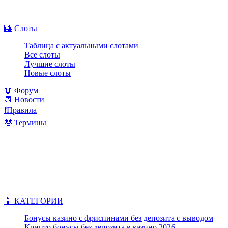
🎰 Слоты
Таблица с актуальными слотами
Все слоты
Лучшие слоты
Новые слоты
📖 Форум
📆 Новости
❗️Правила
🤓 Термины
📱 КАТЕГОРИИ
Бонусы казино с фриспинами без депозита с выводом
Крипто бонусы без депозита в казино 2026