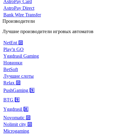
AstroPay Card
AstroPay Direct
Bank Wire Transfer
Производители
Лучшие производители игровых автоматов
NetEnt 🔟
Play'n GO
Yggdrasil Gaming
Новинки
BetSoft
Лучшие слоты
Relax 🔟
PushGaming 9️⃣
BTG 9️⃣
Yggdrasil 8️⃣
Novomatic 🔟
Nolimit city 🔟
Microgaming