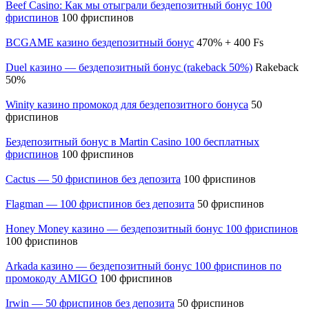
Beef Casino: Как мы отыграли бездепозитный бонус 100
фриспинов
100 фриспинов
BCGAME казино бездепозитный бонус
470% + 400 Fs
Duel казино — бездепозитный бонус (rakeback 50%)
Rakeback
50%
Winity казино промокод для бездепозитного бонуса
50
фриспинов
Бездепозитный бонус в Martin Casino 100 бесплатных
фриспинов
100 фриспинов
Cactus — 50 фриспинов без депозита
100 фриспинов
Flagman — 100 фриспинов без депозита
50 фриспинов
Honey Money казино — бездепозитный бонус 100 фриспинов
100 фриспинов
Arkada казино — бездепозитный бонус 100 фриспинов по
промокоду AMIGO
100 фриспинов
Irwin — 50 фриспинов без депозита
50 фриспинов