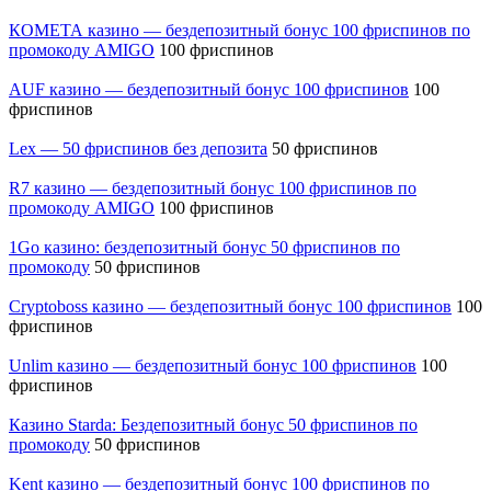
КОМЕТА казино — бездепозитный бонус 100 фриспинов по
промокоду AMIGO
100 фриспинов
AUF казино — бездепозитный бонус 100 фриспинов
100
фриспинов
Lex — 50 фриспинов без депозита
50 фриспинов
R7 казино — бездепозитный бонус 100 фриспинов по
промокоду AMIGO
100 фриспинов
1Go казино: бездепозитный бонус 50 фриспинов по
промокоду
50 фриспинов
Cryptoboss казино — бездепозитный бонус 100 фриспинов
100
фриспинов
Unlim казино — бездепозитный бонус 100 фриспинов
100
фриспинов
Казино Starda: Бездепозитный бонус 50 фриспинов по
промокоду
50 фриспинов
Kent казино — бездепозитный бонус 100 фриспинов по