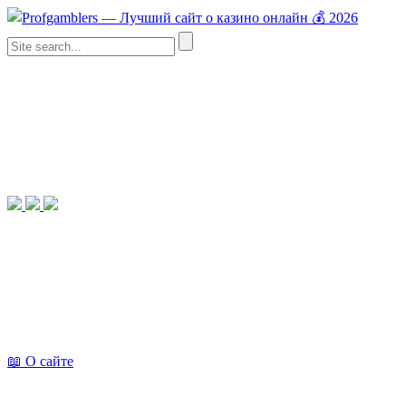
📖 О сайте