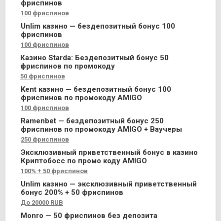
фриспинов
100 фриспинов
Unlim казино — бездепозитный бонус 100
фриспинов
100 фриспинов
Казино Starda: Бездепозитный бонус 50
фриспинов по промокоду
50 фриспинов
Kent казино — бездепозитный бонус 100
фриспинов по промокоду AMIGO
100 фриспинов
Ramenbet — бездепозитный бонус 250
фриспинов по промокоду AMIGO + Ваучеры
250 фриспинов
Эксклюзивный приветственный бонус в казино
Криптобосс по промо коду AMIGO
100% + 50 фриспинов
Unlim казино — эксклюзивный приветственный
бонус 200% + 50 фриспинов
До 20000 RUB
Monro — 50 фриспинов без депозита