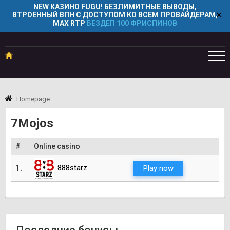
NEW КАЗИНО FUGU! БЕЗЛИМИТНЫЕ ВЫВОДЫ,
✕
ВТРОЕННЫЙ ВПН С ДОСТУПОМ КО ВСЕМ ПРОВАЙДЕРАМ,
MAX RTP
БЕЗДЕП 100 ФРИСПИНОВ
Homepage
7Mojos
#
Online casino
1.
888starz
Play now