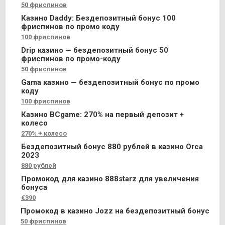
50 фриспинов
Казино Daddy: Бездепозитный бонус 100
фриспинов по промо коду
100 фриспинов
Drip казино — бездепозитный бонус 50
фриспинов по промо-коду
50 фриспинов
Gama казино — бездепозитный бонус по промо
коду
100 фриспинов
Казино BCgame: 270% на первый депозит +
колесо
270% + колесо
Бездепозитный бонус 880 рублей в казино Orca
2023
880 рублей
Промокод для казино 888starz для увеличения
бонуса
€390
Промокод в казино Jozz на бездепозитный бонус
50 фриспинов