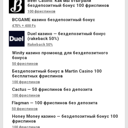
Beef Casino: Как мы отыграли
бездепозитный бонус 100 фриспинов
100 фриспинов
BCGAME казино бездепозитный бонус
470% + 400 Fs
Duel казино — бездепозитный бонус
(rakeback 50%)
Rakeback 50%
Winity казино промокод для бездепозитного
бонуса
50 фриспинов
Бездепозитный бонус в Martin Casino 100
бесплатных фриспинов
100 фриспинов
Cactus — 50 фриспинов без депозита
100 фриспинов
Flagman — 100 фриспинов без депозита
50 фриспинов
Honey Money казино — бездепозитный бонус 100
фриспинов
100 фриспинов