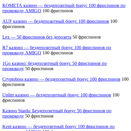
КОМЕТА казино — бездепозитный бонус 100 фриспинов по
промокоду AMIGO
100 фриспинов
AUF казино — бездепозитный бонус 100 фриспинов
100
фриспинов
Lex — 50 фриспинов без депозита
50 фриспинов
R7 казино — бездепозитный бонус 100 фриспинов по
промокоду AMIGO
100 фриспинов
1Go казино: бездепозитный бонус 50 фриспинов по
промокоду
50 фриспинов
Cryptoboss казино — бездепозитный бонус 100 фриспинов
100
фриспинов
Unlim казино — бездепозитный бонус 100 фриспинов
100
фриспинов
Казино Starda: Бездепозитный бонус 50 фриспинов по
промокоду
50 фриспинов
Kent казино — бездепозитный бонус 100 фриспинов по