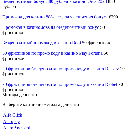
Бездепозитный бонус 880 рублей в казино Orca 2023
880
рублей
Промокод для казино 888starz для увеличения бонуса
€390
Промокод в казино Jozz на бездепозитный бонус
50
фриспинов
Бездепозитный промокод в казино Booi
50 фриспинов
50 фриспинов по промо коду в казино Play Fortuna
50
фриспинов
20 фриспинов без депозита по промо коду в казино Bitstarz
20
фриспинов
70 фриспинов без депозита по промо коду в казино Riobet
70
фриспинов
Методы депозита
Выберите казино по методам депозита
Alfa Click
Astropay
AstroPay Card