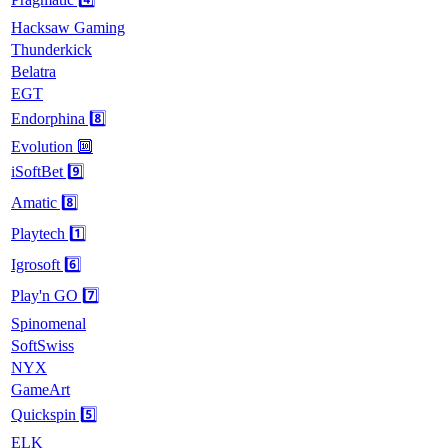
Hacksaw Gaming
Thunderkick
Belatra
EGT
Endorphina 8️⃣
Evolution 🔟
iSoftBet 9️⃣
Amatic 8️⃣
Playtech 1️⃣
Igrosoft 6️⃣
Play'n GO 7️⃣
Spinomenal
SoftSwiss
NYX
GameArt
Quickspin 5️⃣
ELK