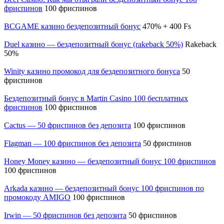
фриспинов
100 фриспинов
BCGAME казино бездепозитный бонус
470% + 400 Fs
Duel казино — бездепозитный бонус (rakeback 50%)
Rakeback
50%
Winity казино промокод для бездепозитного бонуса
50
фриспинов
Бездепозитный бонус в Martin Casino 100 бесплатных
фриспинов
100 фриспинов
Cactus — 50 фриспинов без депозита
100 фриспинов
Flagman — 100 фриспинов без депозита
50 фриспинов
Honey Money казино — бездепозитный бонус 100 фриспинов
100 фриспинов
Arkada казино — бездепозитный бонус 100 фриспинов по
промокоду AMIGO
100 фриспинов
Irwin — 50 фриспинов без депозита
50 фриспинов