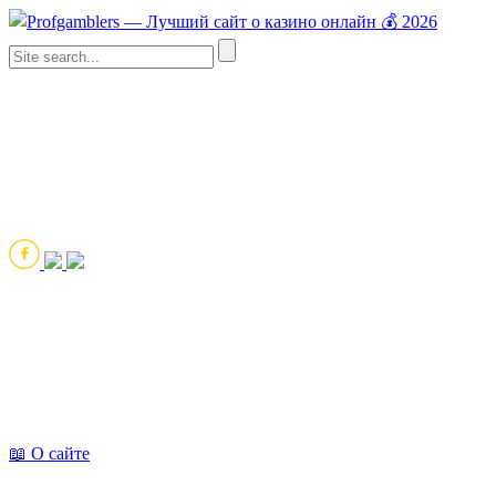
📖 О сайте