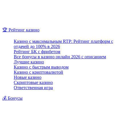
🏆 Рейтинг казино
Казино с максимальным RTP: Рейтинг платформ с
отдачей до 100% в 2026
Рейтинг БК с фрибетом
Все бонусы в казино онлайн 2026 с описанием
Лучшие казино
Казино с быстрым выводом
Казино с криптовалютой
Новые казино
Скриптовые казино
Ответственная игра
💰 Бонусы