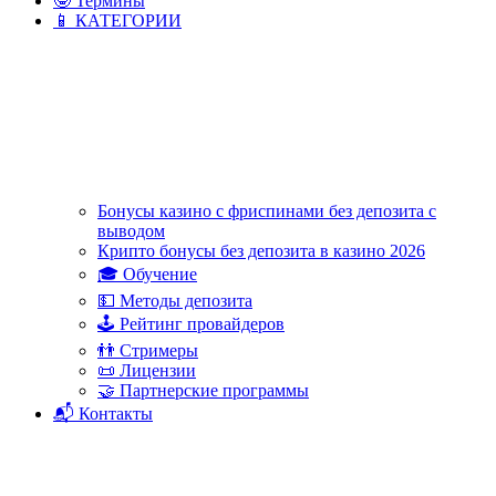
🤓 Термины
📱 КАТЕГОРИИ
Бонусы казино с фриспинами без депозита с
выводом
Крипто бонусы без депозита в казино 2026
🎓 Обучение
💵 Методы депозита
🕹 Рейтинг провайдеров
👬 Стримеры
📜 Лицензии
🤝 Партнерские программы
📬 Контакты