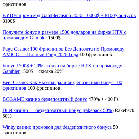
фриспинов
BYDFi промо код Gamblercasino 2026: 10000$ + 8100$ бонусов
8100$
Получите бонус в размере 1500 долларов на бирже HTX с
промокодом Gambler
1500$
Fugu Casino: 100 Фриспинов Без Депозита по Промокоду
AMIGO — Полный Гайд 2026 Года
100 фриспинов
Бонус 1500$ + 20% скидка на бирже HTX по промокоду
Gambler
1500$ + скидка 20%
Beef Casino: Как мы отыграли бездепозитный бонус 100
фриспинов
100 фриспинов
BCGAME казино бездепозитный бонус
470% + 400 Fs
Duel казино — бездепозитный бонус (rakeback 50%)
Rakeback
50%
Winity казино промокод для бездепозитного бонуса
50
фриспинов